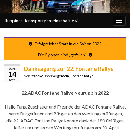
Ruppiner Rennsportgemeinschaft e.V.
Navi
umsc
Erfolgreicher Start in die Saison 2022
Die Pylonen sind „gefallen“
Danksagung zur 22. Fontane Rallye
JUNI
14
Von
Standke
unter
Allgemein
,
Fontane Rallye
2022
22.ADAC Fontane Rallye Neuruppin 2022
Hallo Fans, Zuschauer und Freunde der ADAC Fontane Rallye,
werte Bürgerinnen und Bürger an den Wertungsprüfungen,
die 22. ADAC Fontane Rallye konnte dank der 180 fleißigen
Helfer um und an den Wertungsprüfungen am 30. April